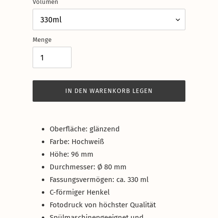
Volumen
Menge
IN DEN WARENKORB LEGEN
Produkt
wird
Oberfläche: glänzend
zum
Farbe: Hochweiß
Warenkorb
Höhe: 96 mm
hinzugefügt
Durchmesser: Ø 80 mm
Fassungsvermögen: ca. 330 ml
C-förmiger Henkel
Fotodruck von höchster Qualität
Spülmaschinengeeignet und