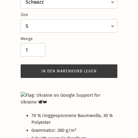
Size
Menge
IN DEN WARENKORB LEGEN
Produkt
wird
Support for
zum
Ukraine 🕊️❤️
Warenkorb
hinzugefügt
70 % ringgesponnene Baumwolle, 30 %
Polyester
Grammatur: 280 g/m²