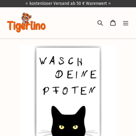
Direkt
⭐ kostenloser Versand ab 50 € Warenwert ⭐
zum
Inhalt
Suchen
Warenkor