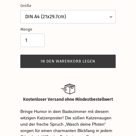
Größe
Menge
IN DEN WARENKORB LEGEN
Produkt
wird
zum
Warenkorb
Kostenloser Versand ohne Mindestbestellwert
hinzugefügt
Bringe Humor in dein Badezimmer mit diesem
witzigen Katzenposter! Die süßen Katzenaugen
und der freche Spruch „Wasch deine Pfoten“
sorgen für einen charmanten Blickfang in jedem