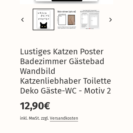
VORHERIGER
NÄCHSTER
SCHIEBER
SCHIEBER
Lustiges Katzen Poster
Badezimmer Gästebad
Wandbild
Katzenliebhaber Toilette
Deko Gäste-WC - Motiv 2
Normaler
12,90€
Preis
inkl. MwSt. zzgl.
Versandkosten