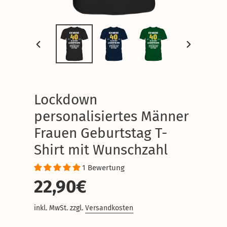
VORHERIGER
NÄCHSTER
SCHIEBER
SCHIEBER
Lockdown
personalisiertes Männer
Frauen Geburtstag T-
Shirt mit Wunschzahl
1 Bewertung
Normaler
22,90€
Preis
inkl. MwSt. zzgl.
Versandkosten