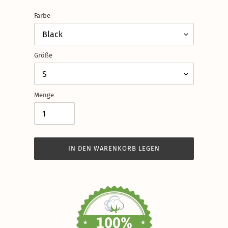
Farbe
Größe
Menge
IN DEN WARENKORB LEGEN
Produkt
wird
zum
Warenkorb
hinzugefügt