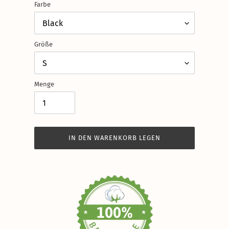
Farbe
Größe
Menge
IN DEN WARENKORB LEGEN
Produkt
wird
zum
Warenkorb
hinzugefügt