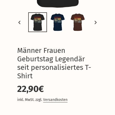
VORHERIGER
NÄCHSTER
SCHIEBER
SCHIEBER
Männer Frauen
Geburtstag Legendär
seit personalisiertes T-
Shirt
Normaler
22,90€
Preis
inkl. MwSt. zzgl.
Versandkosten