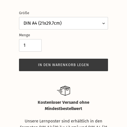
Größe
Menge
IN DEN WARENKORB LEGEN
Produkt
wird
zum
Warenkorb
hinzugefügt
Kostenloser Versand ohne
Mindestbestellwert
Unsere Lernposter sind erhältlich in den