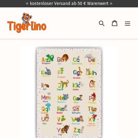
Direkt
⭐ kostenloser Versand ab 50 € Warenwert ⭐
zum
Inhalt
Suchen
Warenkor