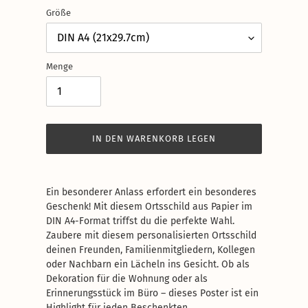
Größe
Menge
IN DEN WARENKORB LEGEN
Produkt
wird
Ein besonderer Anlass erfordert ein besonderes
zum
Geschenk! Mit diesem Ortsschild aus Papier im
Warenkorb
DIN A4-Format triffst du die perfekte Wahl.
hinzugefügt
Zaubere mit diesem personalisierten Ortsschild
deinen Freunden, Familienmitgliedern, Kollegen
oder Nachbarn ein Lächeln ins Gesicht. Ob als
Dekoration für die Wohnung oder als
Erinnerungsstück im Büro – dieses Poster ist ein
Highlight für jeden Beschenkten.