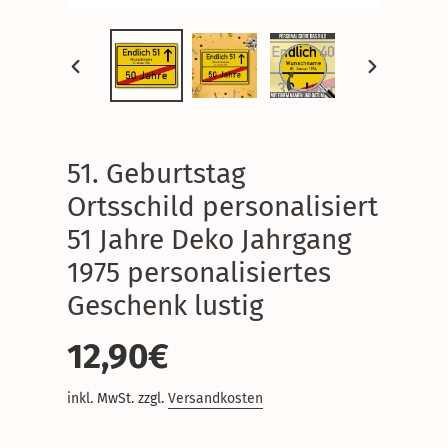
VORHERIGER
NÄCHSTER
SCHIEBER
SCHIEBER
51. Geburtstag
Ortsschild personalisiert
51 Jahre Deko Jahrgang
1975 personalisiertes
Geschenk lustig
Normaler
12,90€
Preis
inkl. MwSt. zzgl.
Versandkosten