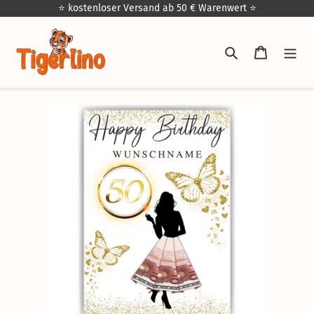
Direkt
⭐ kostenloser Versand ab 50 € Warenwert ⭐
zum
Inhalt
Suchen
Warenkor