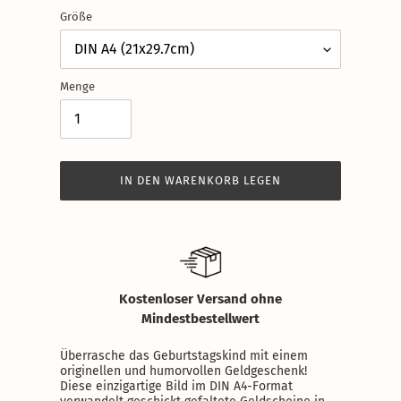
Größe
Menge
IN DEN WARENKORB LEGEN
Produkt
wird
zum
Warenkorb
hinzugefügt
Kostenloser Versand ohne
Mindestbestellwert
Überrasche das Geburtstagskind mit einem
originellen und humorvollen Geldgeschenk!
Diese einzigartige Bild im DIN A4-Format