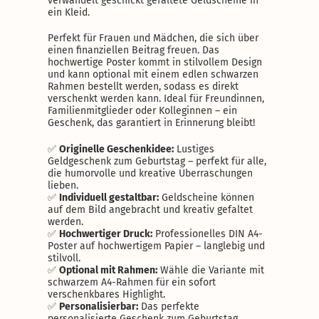
verwandelt geschickt gefaltete Geldscheine in
ein Kleid.
Perfekt für Frauen und Mädchen, die sich über
einen finanziellen Beitrag freuen. Das
hochwertige Poster kommt in stilvollem Design
und kann optional mit einem edlen schwarzen
Rahmen bestellt werden, sodass es direkt
verschenkt werden kann. Ideal für Freundinnen,
Familienmitglieder oder Kolleginnen – ein
Geschenk, das garantiert in Erinnerung bleibt!
✅
Originelle Geschenkidee:
Lustiges
Geldgeschenk zum Geburtstag – perfekt für alle,
die humorvolle und kreative Überraschungen
lieben.
✅
Individuell gestaltbar:
Geldscheine können
auf dem Bild angebracht und kreativ gefaltet
werden.
✅
Hochwertiger Druck:
Professionelles DIN A4-
Poster auf hochwertigem Papier – langlebig und
stilvoll.
✅
Optional mit Rahmen:
Wähle die Variante mit
schwarzem A4-Rahmen für ein sofort
verschenkbares Highlight.
✅
Personalisierbar:
Das perfekte
personalisierte Geschenk zum Geburtstag.