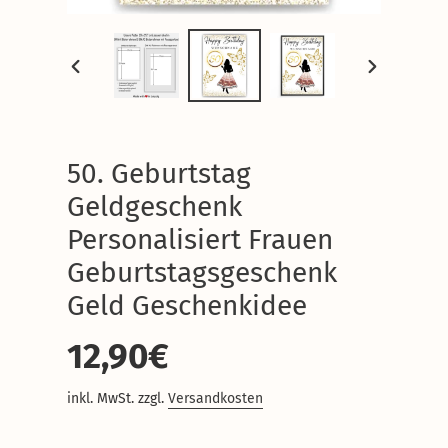
VORHERIGER
NÄCHSTER
SCHIEBER
SCHIEBER
50. Geburtstag
Geldgeschenk
Personalisiert Frauen
Geburtstagsgeschenk
Geld Geschenkidee
Normaler
12,90€
Preis
inkl. MwSt. zzgl.
Versandkosten